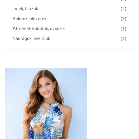
Ingek, blúzok
(2)
Bolerók, blézerek
(3)
Átmeneti kabátok, dzsekik
(1)
Nadrágok, overálok
(3)