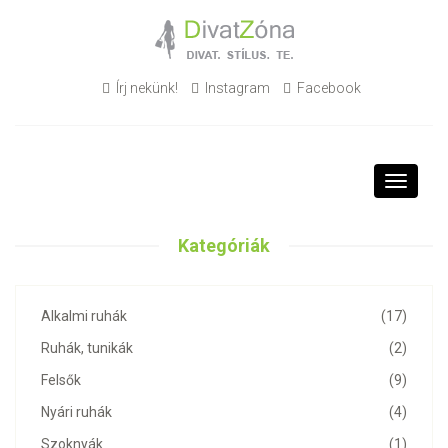
Írj nekünk!
Instagram
Facebook
Toggle
navigati
Kategóriák
Alkalmi ruhák
(17)
Ruhák, tunikák
(2)
Felsők
(9)
Nyári ruhák
(4)
Szoknyák
(1)