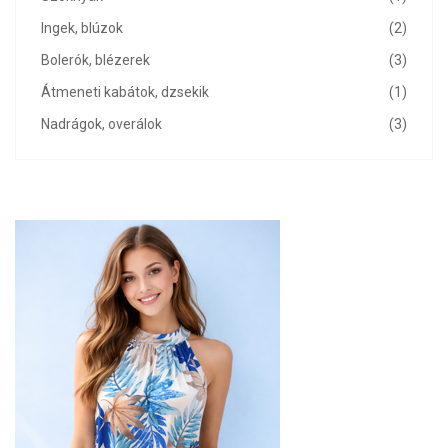
Ingek, blúzok
(2)
Bolerók, blézerek
(3)
Átmeneti kabátok, dzsekik
(1)
Nadrágok, overálok
(3)