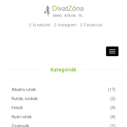
Írj nekünk!
Instagram
Facebook
Toggle
navigati
Kategóriák
Alkalmi ruhák
(17)
Ruhák, tunikák
(2)
Felsők
(9)
Nyári ruhák
(4)
Szoknyák
(1)