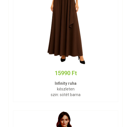
15990 Ft
Infinity ruha
készleten
szin: sötét barna