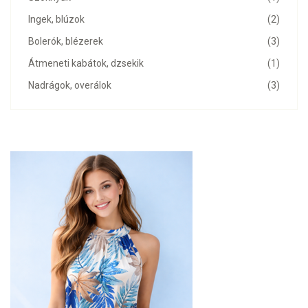
Ingek, blúzok
(2)
Bolerók, blézerek
(3)
Átmeneti kabátok, dzsekik
(1)
Nadrágok, overálok
(3)