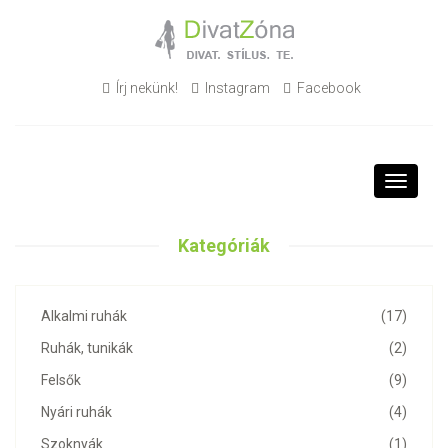
Írj nekünk!
Instagram
Facebook
Toggle
navigati
Kategóriák
Alkalmi ruhák
(17)
Ruhák, tunikák
(2)
Felsők
(9)
Nyári ruhák
(4)
Szoknyák
(1)