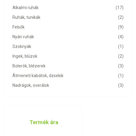
Alkalmi ruhák
(17)
Ruhák, tunikák
(2)
Felsők
(9)
Nyári ruhák
(4)
Szoknyák
(1)
Ingek, blúzok
(2)
Bolerók, blézerek
(3)
Átmeneti kabátok, dzsekik
(1)
Nadrágok, overálok
(3)
Termék ára