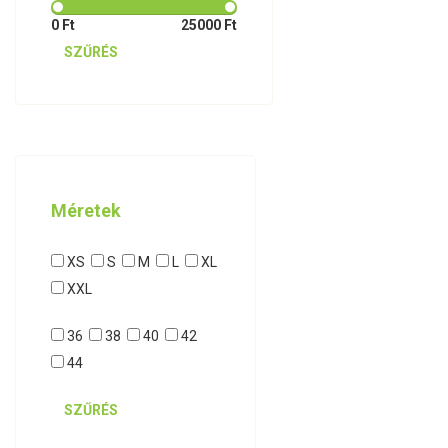
0 Ft
25000 Ft
SZŰRÉS
Méretek
XS
S
M
L
XL
XXL
36
38
40
42
44
SZŰRÉS