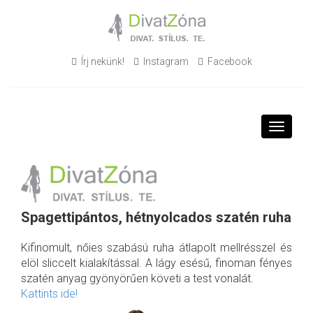
Írj nekünk!
Instagram
Facebook
Toggle
navigati
Spagettipántos, hétnyolcados szatén ruha
Kifinomult, nőies szabású ruha átlapolt mellrésszel és
elöl sliccelt kialakítással. A lágy esésű, finoman fényes
szatén anyag gyönyörűen követi a test vonalát.
Kattints ide!